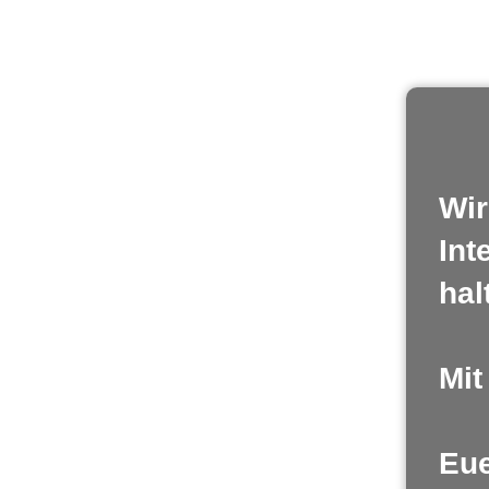
Wir
Int
hal
Mit
Eue